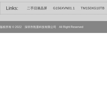
Links:
二手旧液晶屏
G156XVN01.1
TM150XG10TB
22寸23寸23.6寸24寸25寸26寸27寸32寸31.5寸
1
版权所有 © 2022 深圳市凯显科技有限公司 All Right Reserved
4.3寸5寸6寸6.5寸7寸8寸9寸10.1寸12.1寸13.3寸14寸
BOE京东方
G121SN01 V3
军工类液晶屏
触
18.5寸组装屏液晶屏
17寸液晶屏组装屏
LC320